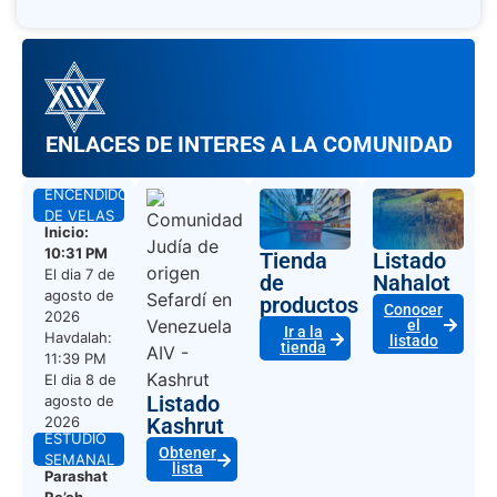
ENLACES DE INTERES A LA COMUNIDAD
ENCENDIDO
DE VELAS
Inicio:
10:31 PM
Tienda
Listado
El dia
7 de
de
Nahalot
agosto de
productos
Conocer
2026
el
Ir a la
Havdalah:
listado
tienda
11:39 PM
El dia
8 de
Listado
agosto de
2026
Kashrut
ESTUDIO
Obtener
SEMANAL
lista
Parashat