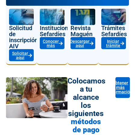
Solicitud
Instituciones
Revista
Trámites
de
Sefardíes
Maguén
Sefardíes
inscripción
Conocer
Descargar
Iniciar
AIV
más
aquí
trámite
Solicitar
aquí
Colocamos
Obtener
a tu
más
información
alcance
los
siguientes
métodos
de pago