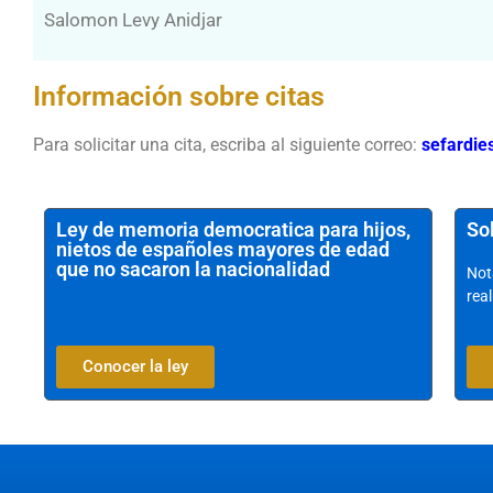
Salomon Levy Anidjar
Información sobre citas
Para solicitar una cita, escriba al siguiente correo:
sefardi
Ley de memoria democratica para hijos,
Sol
nietos de españoles mayores de edad
que no sacaron la nacionalidad
Not
real
Conocer la ley