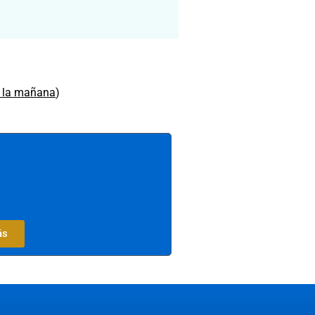
n la mañana
)
ás