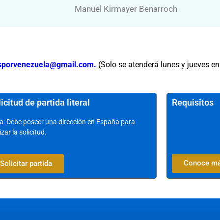
Manuel Kirmayer Benarroch
esporvenezuela@gmail.com.
(
Solo se atenderá lunes y jueves e
icitud de partida literal
Requisitos
a: Debe poseer una dirección en España para
izar la solicitud.
Conoce m
Solicitar partida